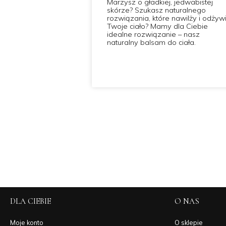
Marzysz o gładkiej, jedwabistej
skórze? Szukasz naturalnego
rozwiązania, które nawilży i odżyw
Twoje ciało? Mamy dla Ciebie
idealne rozwiązanie – nasz
naturalny balsam do ciała.
DLA CIEBIE
O NAS
Moje konto
O sklepie