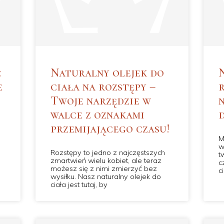
:
Naturalny olejek do
e
ciała na rozstępy –
Twoje narzędzie w
walce z oznakami
przemijającego czasu!
M
w
Rozstępy to jedno z najczęstszych
t
zmartwień wielu kobiet, ale teraz
e
c
możesz się z nimi zmierzyć bez
c
wysiłku. Nasz naturalny olejek do
ciała jest tutaj, by