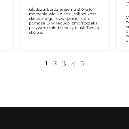
Gładsza, bardziej jędrna skóra to
i
marzenie wielu z nas. Jeśli szukasz
M
skutecznego rozwiązania, które
z
pomoże Ci w redukcji zmarszczek i
n
przywróci młodzieńczy blask Twojej
p
skórze,
n
p
1
2
3
4
5