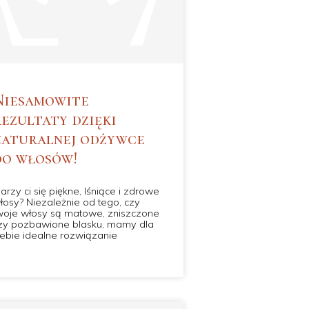
Niesamowite
rezultaty dzięki
naturalnej odżywce
do włosów!
arzy ci się piękne, lśniące i zdrowe
łosy? Niezależnie od tego, czy
woje włosy są matowe, zniszczone
zy pozbawione blasku, mamy dla
iebie idealne rozwiązanie