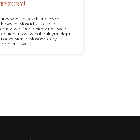
fryzury!
arzysz o lśniących, mocnych i
drowych włosach? To nie jest
iemożliwe! Odpowiedź na Twoje
ragnienia tkwi w naturalnym olejku
a odżywienie włosów, który
rzemieni Twoją