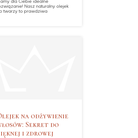
amy dla Ciebie idealne
ozwiązanie! Nasz naturalny olejek
o twarzy to prawdziwa
Olejek na odżywienie
włosów: Sekret do
pięknej i zdrowej