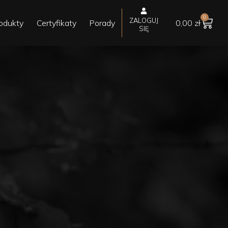
0
ZALOGUJ
odukty
Certyfikaty
Porady
0,00
zł
SIĘ