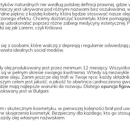
yków naturalnych nie według polskiej definicji prawnej, gdzie
ełniaczy jest ukrywana pod różnymi nazwami bez oszukiwania
lne piękno z każdej kobiety, która będzie stosować nasze olej
erzonego efektu. Chcemy dostarczyć kosmetyki, które pomagają. 
się udoskonalać poprzez różne zabiegi medycyny estetycznej. Pe
 się jak Larenn, czyli Królowa.
ię z osobami, które walczą z depresją i regularnie odwiedzaj
iata idealnych social mediów.
y olej produkowany jest przez minimum 12 miesięcy. Wszystko 
są w pełnym okresie swojego kwitnienia. Wtedy są niezwykle 
nie oleju. Zanim jeszcze olej trafi w Twoje ręce, każdy składni
szym celem jest jakość, a jakość to obietnica i jednoczesna gw
gdzie mają najlepsze warunki do rozwoju. Dlatego
opuncja figo
skiwany jest w Bułgarii.
rym i skutecznym kosmetyku, w pierwszej kolejności brał pod 
wne skojarzenia kosmetyk. Bezpieczny dla każdego, kto go stosuj
każdy olej własnym nazwiskiem.