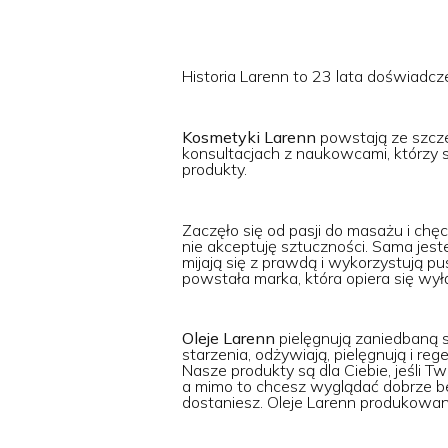
Historia Larenn to 23 lata doświadcze
Kosmetyki Larenn
powstają ze szcze
konsultacjach z naukowcami, którzy s
produkty.
Zaczęło się od pasji do masażu i ch
nie akceptuję sztuczności. Sama jeste
mijają się z prawdą i wykorzystują pu
powstała marka, która opiera się wy
Oleje Larenn
pielęgnują zaniedbaną 
starzenia, odżywiają, pielęgnują i re
Nasze produkty są dla Ciebie, jeśli T
a mimo to chcesz wyglądać dobrze be
dostaniesz. Oleje Larenn produkowan