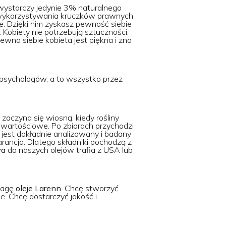
 wystarczy jedynie 3% naturalnego
, wykorzystywania kruczków prawnych
e. Dzięki nim zyskasz pewność siebie
Kobiety nie potrzebują sztuczności.
wna siebie kobieta jest piękna i zna
ą psychologów, a to wszystko przez
zaczyna się wiosną, kiedy rośliny
wartościowe. Po zbiorach przychodzi
k jest dokładnie analizowany i badany
arancja. Dlatego składniki pochodzą z
wa
do naszych olejów trafia z USA lub
uwagę
oleje Larenn.
Chcę stworzyć
e. Chcę dostarczyć jakość i