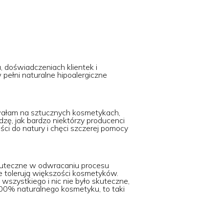
 doświadczeniach klientek i
 pełni naturalne hipoalergiczne
owałam na sztucznych kosmetykach,
dzę, jak bardzo niektórzy producenci
ości do natury i chęci szczerej pomocy
skuteczne w odwracaniu procesu
nie tolerują większości kosmetyków.
 wszystkiego i nic nie było skuteczne,
00% naturalnego kosmetyku, to taki