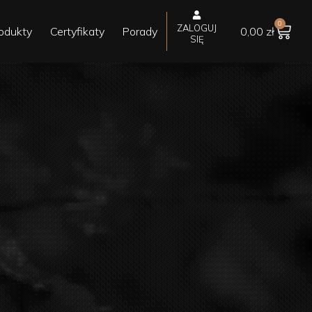
0
ZALOGUJ
odukty
Certyfikaty
Porady
0,00
zł
SIĘ