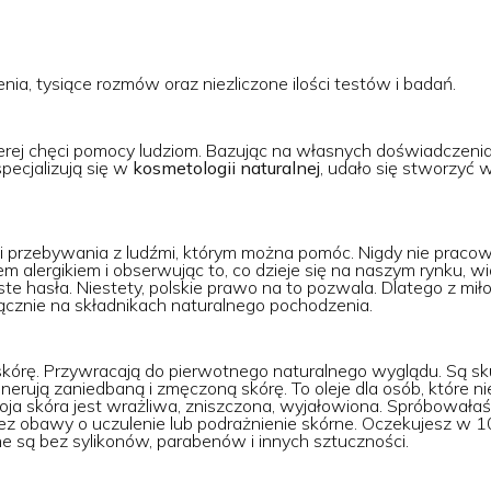
nia, tysiące rozmów oraz niezliczone ilości testów i badań.
rej chęci pomocy ludziom. Bazując na własnych doświadczenia,
pecjalizują się w
kosmetologii naturalnej
, udało się stworzyć w
ęci przebywania z ludźmi, którym można pomóc. Nigdy nie prac
m alergikiem i obserwując to, co dzieje się na naszym rynku, wi
ste hasła. Niestety, polskie prawo na to pozwala. Dlatego z mił
łącznie na składnikach naturalnego pochodzenia.
skórę. Przywracają do pierwotnego naturalnego wyglądu. Są 
generują zaniedbaną i zmęczoną skórę. To oleje dla osób, które 
woja skóra jest wrażliwa, zniszczona, wyjałowiona. Spróbowałaś
z obawy o uczulenie lub podrażnienie skórne. Oczekujesz w 1
e są bez sylikonów, parabenów i innych sztuczności.