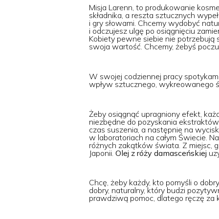
Misja Larenn, to produkowanie kosmet
składnika, a reszta sztucznych wyp
i gry słowami. Chcemy wydobyć natura
i odczujesz ulgę po osiągnięciu zami
Kobiety pewne siebie nie potrzebują 
swoja wartość. Chcemy, żebyś poczuła
W swojej codziennej pracy spotykam s
wpływ sztucznego, wykreowanego św
Żeby osiągnąć upragniony efekt, każd
niezbędne do pozyskania ekstraktów 
czas suszenia, a następnie na wyciska
w laboratoriach na całym Świecie. Na
różnych zakątków świata. Z miejsc, 
Japonii.
Olej z róży damasceńskiej
uzy
Chcę, żeby każdy, kto pomyśli o dob
dobry, naturalny, który budzi pozyty
prawdziwą pomoc, dlatego ręczę za 