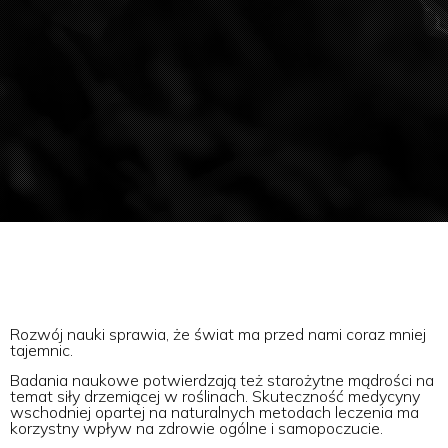
Rozwój nauki sprawia, że świat ma przed nami coraz mniej
tajemnic.
Badania naukowe potwierdzają też starożytne mądrości na
temat siły drzemiącej w roślinach. Skuteczność medycyny
wschodniej opartej na naturalnych metodach leczenia ma
korzystny wpływ na zdrowie ogólne i samopoczucie.