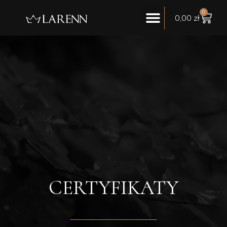
0
0,00
zł
CERTYFIKATY