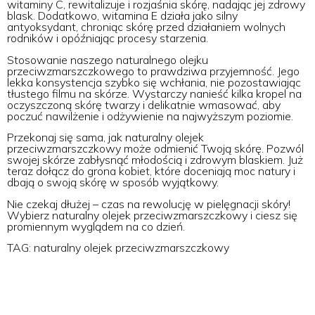
witaminy C, rewitalizuje i rozjaśnia skórę, nadając jej zdrowy
blask. Dodatkowo, witamina E działa jako silny
antyoksydant, chroniąc skórę przed działaniem wolnych
rodników i opóźniając procesy starzenia.
Stosowanie naszego naturalnego olejku
przeciwzmarszczkowego to prawdziwa przyjemność. Jego
lekka konsystencja szybko się wchłania, nie pozostawiając
tłustego filmu na skórze. Wystarczy nanieść kilka kropel na
oczyszczoną skórę twarzy i delikatnie wmasować, aby
poczuć nawilżenie i odżywienie na najwyższym poziomie.
Przekonaj się sama, jak naturalny olejek
przeciwzmarszczkowy może odmienić Twoją skórę. Pozwól
swojej skórze zabłysnąć młodością i zdrowym blaskiem. Już
teraz dołącz do grona kobiet, które doceniają moc natury i
dbają o swoją skórę w sposób wyjątkowy.
Nie czekaj dłużej – czas na rewolucję w pielęgnacji skóry!
Wybierz naturalny olejek przeciwzmarszczkowy i ciesz się
promiennym wyglądem na co dzień.
TAG: naturalny olejek przeciwzmarszczkowy