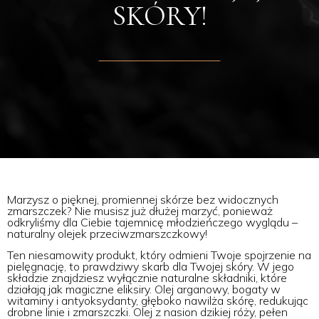
SKÓRY!
Marzysz o pięknej, promiennej skórze bez widocznych
zmarszczek? Nie musisz już dłużej marzyć, ponieważ
odkryliśmy dla Ciebie tajemnicę młodzieńczego wyglądu –
naturalny olejek przeciwzmarszczkowy!
Ten niesamowity produkt, który odmieni Twoje spojrzenie na
pielęgnację, to prawdziwy skarb dla Twojej skóry. W jego
składzie znajdziesz wyłącznie naturalne składniki, które
działają jak magiczne eliksiry. Olej arganowy, bogaty w
witaminy i antyoksydanty, głęboko nawilża skórę, redukując
drobne linie i zmarszczki. Olej z nasion dzikiej róży, pełen