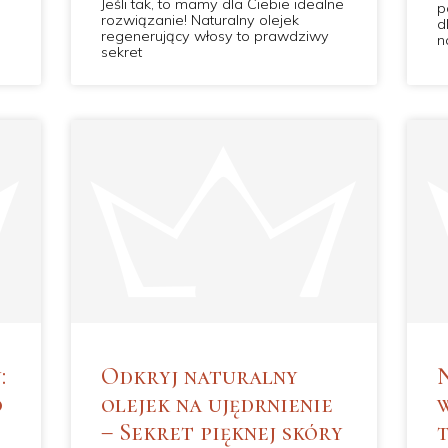
Jeśli tak, to mamy dla Ciebie idealne
p
rozwiązanie! Naturalny olejek
d
regenerujący włosy to prawdziwy
n
sekret
:
Odkryj naturalny
o
olejek na ujędrnienie
– Sekret pięknej skóry