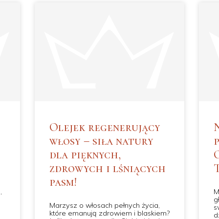
Olejek regenerujący
włosy – siła natury
dla pięknych,
zdrowych i lśniących
pasm!
,
M
g
Marzysz o włosach pełnych życia,
s
które emanują zdrowiem i blaskiem?
d