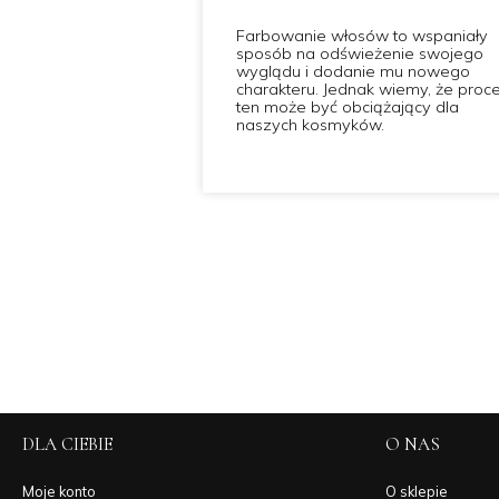
Farbowanie włosów to wspaniały
sposób na odświeżenie swojego
wyglądu i dodanie mu nowego
charakteru. Jednak wiemy, że proc
ten może być obciążający dla
naszych kosmyków.
DLA CIEBIE
O NAS
Moje konto
O sklepie