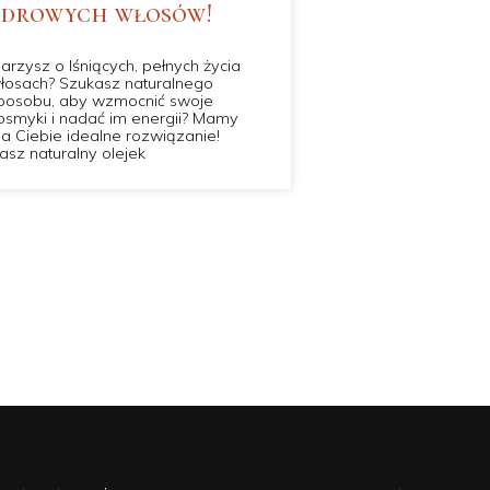
zdrowych włosów!
arzysz o lśniących, pełnych życia
łosach? Szukasz naturalnego
posobu, aby wzmocnić swoje
osmyki i nadać im energii? Mamy
la Ciebie idealne rozwiązanie!
asz naturalny olejek