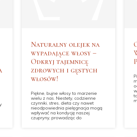
Naturalny olejek na
wypadające włosy –
Odkryj tajemnicę
a
zdrowych i gęstych
P
włosów!
m
o
w
Piękne, bujne włosy to marzenie
t
wielu z nas. Niestety, codzienne
m
czynniki, stres, dieta czy nawet
y
nieodpowiednia pielęgnacja mogą
wpływać na kondycję naszej
czupryny, prowadząc do