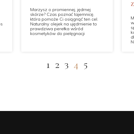
Marzysz o promiennej, jędrnej
skórze? Czas poznać tajemnicę,
M
która pomoże Ci osiągnąć ten cel.
w
es
Naturalny olejek na ujędrnienie to
s
prawdziwa perełka wśród
k
kosmetyków do pielęgnacji
d
N
1
2
3
4
5