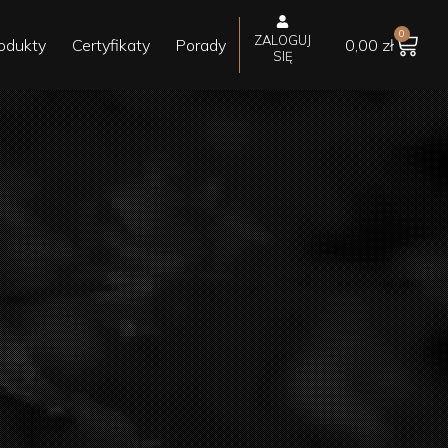
0
ZALOGUJ
odukty
Certyfikaty
Porady
0,00
zł
SIĘ