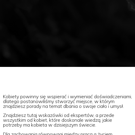
Kobiety powinny się wspierać i wymieniać doświadczeniami,
dlatego postanowiliśmy stworzyć miejsce, w którym
znajdziesz porady na temat dbania o swoje ciało i umysł.
Znajdziesz tutaj wskazówki od ekspertów, a przede
wszystkim od kobiet, które doskonale wiedzą, jakie
potrzeby ma kobieta w dzisiejszym świecie.
Dla zachowania równowagi między pracą a życiem