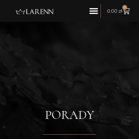
0
0,00
zł
PORADY