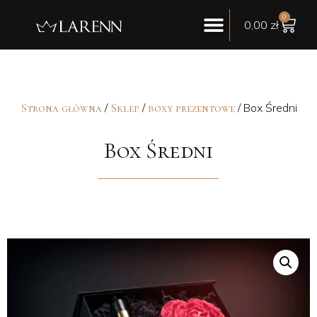
0
0,00
zł
/
/
/ Box Średni
Strona główna
Sklep
boxy prezentowe
Box Średni