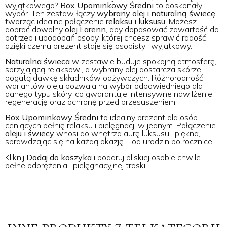
wyjątkowego?
Box Upominkowy Średni
to doskonały
wybór. Ten zestaw łączy
wybrany olej i naturalną świecę
,
tworząc idealne połączenie
relaksu i luksusu
. Możesz
dobrać dowolny
olej Larenn
, aby dopasować zawartość do
potrzeb i upodobań osoby, której chcesz sprawić radość,
dzięki czemu prezent staje się osobisty i wyjątkowy.
Naturalna świeca
w zestawie buduje spokojną atmosferę,
sprzyjającą relaksowi, a wybrany olej dostarcza skórze
bogatą dawkę składników odżywczych. Różnorodność
wariantów oleju pozwala na wybór odpowiedniego dla
danego typu skóry, co gwarantuje intensywne nawilżenie,
regenerację oraz ochronę przed przesuszeniem.
Box Upominkowy Średni
to idealny prezent dla osób
ceniących pełnię relaksu i pielęgnacji w jednym. Połączenie
oleju i świecy
wnosi do wnętrza aurę luksusu i piękna,
sprawdzając się na każdą okazję – od urodzin po rocznice.
Kliknij
Dodaj do koszyka
i podaruj bliskiej osobie chwile
pełne odprężenia i pielęgnacyjnej troski.
inne produkty z tej kategorii