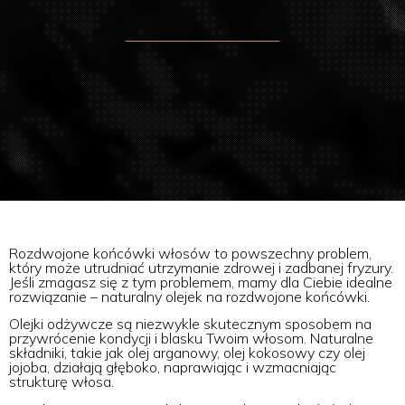
Rozdwojone końcówki włosów to powszechny problem,
który może utrudniać utrzymanie zdrowej i zadbanej fryzury.
Jeśli zmagasz się z tym problemem, mamy dla Ciebie idealne
rozwiązanie – naturalny olejek na rozdwojone końcówki.
Olejki odżywcze są niezwykle skutecznym sposobem na
przywrócenie kondycji i blasku Twoim włosom. Naturalne
składniki, takie jak olej arganowy, olej kokosowy czy olej
jojoba, działają głęboko, naprawiając i wzmacniając
strukturę włosa.