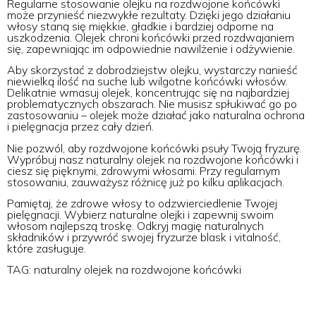
Regularne stosowanie olejku na rozdwojone końcówki
może przynieść niezwykłe rezultaty. Dzięki jego działaniu
włosy staną się miękkie, gładkie i bardziej odporne na
uszkodzenia. Olejek chroni końcówki przed rozdwajaniem
się, zapewniając im odpowiednie nawilżenie i odżywienie.
Aby skorzystać z dobrodziejstw olejku, wystarczy nanieść
niewielką ilość na suche lub wilgotne końcówki włosów.
Delikatnie wmasuj olejek, koncentrując się na najbardziej
problematycznych obszarach. Nie musisz spłukiwać go po
zastosowaniu – olejek może działać jako naturalna ochrona
i pielęgnacja przez cały dzień.
Nie pozwól, aby rozdwojone końcówki psuły Twoją fryzurę.
Wypróbuj nasz naturalny olejek na rozdwojone końcówki i
ciesz się pięknymi, zdrowymi włosami. Przy regularnym
stosowaniu, zauważysz różnicę już po kilku aplikacjach.
Pamiętaj, że zdrowe włosy to odzwierciedlenie Twojej
pielęgnacji. Wybierz naturalne olejki i zapewnij swoim
włosom najlepszą troskę. Odkryj magię naturalnych
składników i przywróć swojej fryzurze blask i vitalność,
które zasługuje.
TAG: naturalny olejek na rozdwojone końcówki