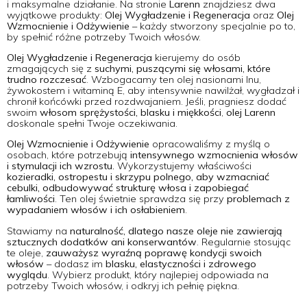
i maksymalne działanie. Na stronie
Larenn
znajdziesz dwa
wyjątkowe produkty:
Olej Wygładzenie i Regeneracja
oraz
Olej
Wzmocnienie i Odżywienie
– każdy stworzony specjalnie po to,
by spełnić różne potrzeby Twoich włosów.
Olej Wygładzenie i Regeneracja
kierujemy do osób
zmagających się z
suchymi, puszącymi się włosami, które
trudno rozczesać
. Wzbogacamy ten olej nasionami lnu,
żywokostem i witaminą E, aby intensywnie nawilżał, wygładzał i
chronił końcówki przed rozdwajaniem. Jeśli, pragniesz dodać
swoim
włosom sprężystości, blasku i miękkości
,
olej Larenn
doskonale spełni Twoje oczekiwania.
Olej Wzmocnienie i Odżywienie
opracowaliśmy z myślą o
osobach, które potrzebują
intensywnego wzmocnienia włosów
i stymulacji ich wzrostu.
Wykorzystujemy właściwości
kozieradki, ostropestu i skrzypu polnego, aby wzmacniać
cebulki, odbudowywać strukturę włosa i zapobiegać
łamliwości
. Ten olej świetnie sprawdza się przy
problemach z
wypadaniem włosów i ich osłabieniem
.
Stawiamy na
naturalność, dlatego nasze oleje nie zawierają
sztucznych dodatków ani konserwantów
. Regularnie stosując
te oleje,
zauważysz wyraźną poprawę kondycji swoich
włosów
– dodasz im
blasku, elastyczności i zdrowego
wyglądu
. Wybierz produkt, który najlepiej odpowiada na
potrzeby Twoich włosów, i odkryj ich pełnię piękna.